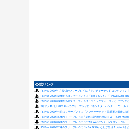
公式リンク
PS Plus 2020年1月提供のフリープレイに『アンチャーテッド コレクション Pla
PS Plus 2020年2月提供のフリープレイに『The SIMS 4』『Firewall Zero Hour
PS Plus 2020年3月提供のフリープレイは『ソニックフォース』と『ワンダと巨像 V
本日3月18日よりPS Plusのフリープレイに『モンスターハンター：ワール
PS Plus 2020年4月のフリープレイに『アンチャーテッド 海賊王と最後の秘宝 Play
PS Plus 2020年5月のフリープレイに『英雄伝説 閃の軌跡I：改 -Thors Milita
PS Plus 2020年6月のフリープレイに『STAR WARS™ バトルフロント™ II
PS Plus 2020年7月のフリープレイに『NBA 2K20』などが登場！ おかげさまで