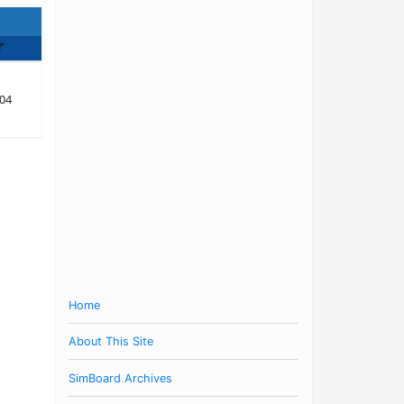
了
04
Home
About This Site
SimBoard Archives