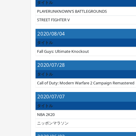
タイトル
PLAYERUNKNOWN’S BATTLEGROUNDS
STREET FIGHTER V
2020/08/04
タイトル
Fall Guys: Ultimate Knockout
2020/07/28
タイトル
Call of Duty: Modern Warfare 2 Campaign Remastered
2020/07/07
タイトル
NBA 2K20
ニッポンマラソン