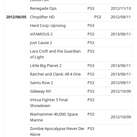
Renegade Ops
PS3
2012/11/13
2012/06/05
Choplifter HD
PS3
2012/09/11
Hard Corp: Uprising
PS3
inFAMOUS 2
PS3
2013/06/11
Just Cause 2
PS3
Lara Croft and the Guardian
PS3
of Light
Little Big Planet 2
PS3
2013/06/11
Ratchet and Clank: All 4 One
PS3
2013/06/11
Saints Row 2
PS3
2012/09/11
Sideway NY
PS3
2012/10/09
Virtua Fighter 5 Final
PS3
Showdown
Warhammer 40,000: Space
PS3
2012/10/09
Marine
Zombie Apocalypse Never Die
PS3
Alone