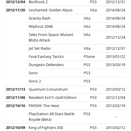
2012/12/04
BioShock 2
PS3
2012/12/31
2012/11/20
Uncharted: Golden Abyss
Vita
2014/06/24
Gravity Rash
Vita
2014/06/24
WipEout 2048
Vita
2014/06/24
Tales From Space: Mutant
Vita
2012/12/24
Blobs Attack
Jet Set Radio
Vita
2012/12/31
Final Fantasy Tactics
PSone
2013/01/22
Dungeon Defenders
PS3
2013/03/19
Sonic
PS3
Sonic 2
PS3
2012/11/13
Quantum Conundrum
PS3
2013/03/12
2012/11/06
Resident Evil 5: Gold Edition
PS3
2012/12/04
2012/10/16
PAYDAY: The Heist
PS3
2013/02/19
PlayStation All-Stars Battle
PS3
–
Royale (Beta)
2012/10/09
King of Fighters XIII
PS3
2013/02/12