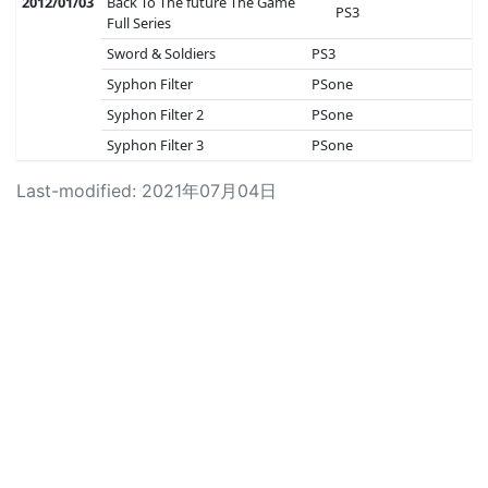
2012/01/03
Back To The future The Game
PS3
Full Series
Sword & Soldiers
PS3
Syphon Filter
PSone
Syphon Filter 2
PSone
Syphon Filter 3
PSone
Last-modified: 2021年07月04日