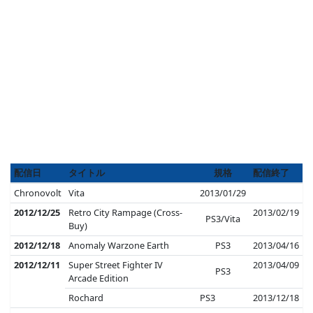
配信日
タイトル
規格
配信終了
Chronovolt
Vita
2013/01/29
2012/12/25
Retro City Rampage (Cross-
2013/02/19
PS3/Vita
Buy)
2012/12/18
Anomaly Warzone Earth
PS3
2013/04/16
2012/12/11
Super Street Fighter IV
2013/04/09
PS3
Arcade Edition
Rochard
PS3
2013/12/18