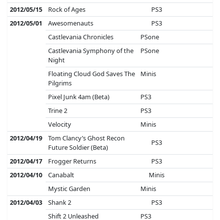
2012/05/15
Rock of Ages
PS3
2012/05/01
Awesomenauts
PS3
Castlevania Chronicles
PSone
Castlevania Symphony of the
PSone
Night
Floating Cloud God Saves The
Minis
Pilgrims
Pixel Junk 4am (Beta)
PS3
Trine 2
PS3
Velocity
Minis
2012/04/19
Tom Clancy’s Ghost Recon
PS3
Future Soldier (Beta)
2012/04/17
Frogger Returns
PS3
2012/04/10
Canabalt
Minis
Mystic Garden
Minis
2012/04/03
Shank 2
PS3
Shift 2 Unleashed
PS3