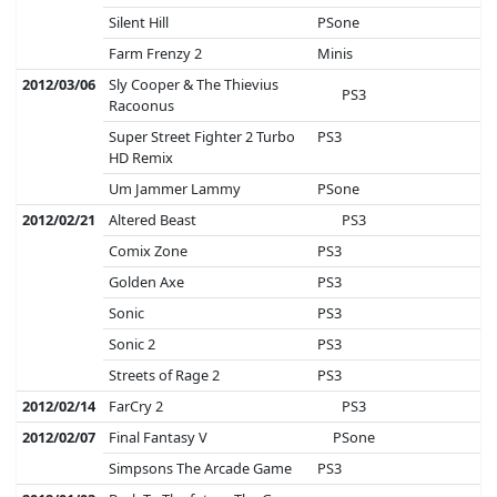
Silent Hill
PSone
Farm Frenzy 2
Minis
2012/03/06
Sly Cooper & The Thievius
PS3
Racoonus
Super Street Fighter 2 Turbo
PS3
HD Remix
Um Jammer Lammy
PSone
2012/02/21
Altered Beast
PS3
Comix Zone
PS3
Golden Axe
PS3
Sonic
PS3
Sonic 2
PS3
Streets of Rage 2
PS3
2012/02/14
FarCry 2
PS3
2012/02/07
Final Fantasy V
PSone
Simpsons The Arcade Game
PS3