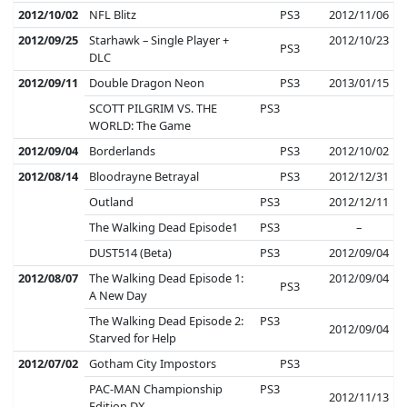
2012/10/02
NFL Blitz
PS3
2012/11/06
2012/09/25
Starhawk – Single Player +
2012/10/23
PS3
DLC
2012/09/11
Double Dragon Neon
PS3
2013/01/15
SCOTT PILGRIM VS. THE
PS3
WORLD: The Game
2012/09/04
Borderlands
PS3
2012/10/02
2012/08/14
Bloodrayne Betrayal
PS3
2012/12/31
Outland
PS3
2012/12/11
The Walking Dead Episode1
PS3
–
DUST514 (Beta)
PS3
2012/09/04
2012/08/07
The Walking Dead Episode 1:
2012/09/04
PS3
A New Day
The Walking Dead Episode 2:
PS3
2012/09/04
Starved for Help
2012/07/02
Gotham City Impostors
PS3
PAC-MAN Championship
PS3
2012/11/13
Edition DX