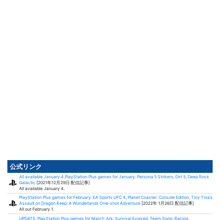
公式リンク
All available January 4.PlayStation Plus games for January: Persona 5 Strikers, Dirt 5, Deep Rock
Galactic
[2021年12月29日 配信記事]
All available January 4.
PlayStation Plus games for February: EA Sports UFC 4, Planet Coaster: Console Edition, Tiny Tina’s
Assault on Dragon Keep: A Wonderlands One-shot Adventure
[2022年 1月26日 配信記事]
All out February 1.
UPDATE: PlayStation Plus games for March: Ark: Survival Evolved, Team Sonic Racing,