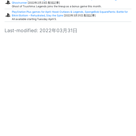
Ghostrunner
[2022年2月23日 配信記事]
Ghost of Tsushima: Legends joins the lineup as a bonus game this month.
PlayStation Plus games for April: Hood: Outlaws & Legends, SpongeBob SquarePants: Battle for
Bikini Bottom – Rehydrated, Slay the Spire
[2022年3月31日 配信記事]
All available starting Tuesday April 5.
Last-modified: 2022年03月31日