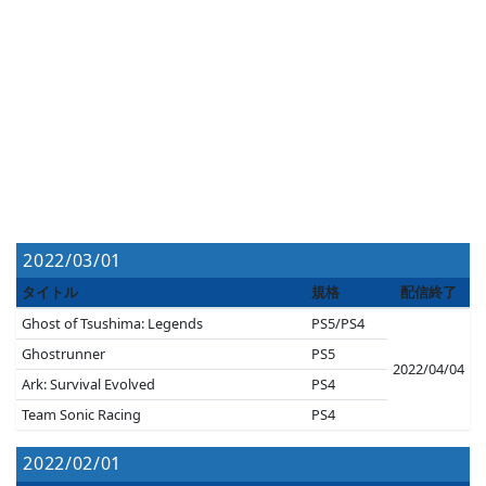
2022/03/01
タイトル
規格
配信終了
Ghost of Tsushima: Legends
PS5/PS4
Ghostrunner
PS5
2022/04/04
Ark: Survival Evolved
PS4
Team Sonic Racing
PS4
2022/02/01