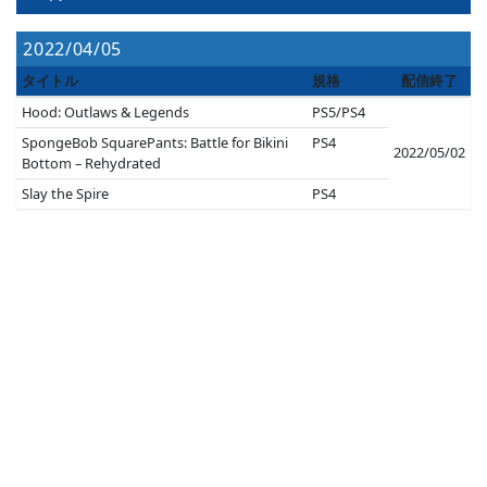
2022/04/05
タイトル
規格
配信終了
Hood: Outlaws & Legends
PS5/PS4
SpongeBob SquarePants: Battle for Bikini
PS4
2022/05/02
Bottom – Rehydrated
Slay the Spire
PS4