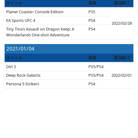
タイトル
規格
配信終了
Planet Coaster: Console Edition
PS5
EA Sports UFC 4
PS4
2022/02/28
Tiny Tina’s Assault on Dragon Keep: A
PS4
Wonderlands One-shot Adventure
2021/01/04
タイトル
規格
配信終了
Dirt 5
PS5/PS4
Deep Rock Galactic
PS5/PS4
2022/02/01
Persona 5 Strikers
PS4